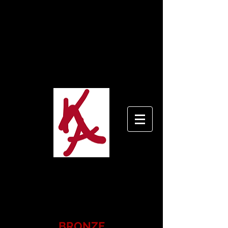
«Jedes Kind ist ein Künstler. Die
Herausforderung ist, ein Künstler zu
bleiben, während man erwachsen wird.»
– Pablo Picasso
«…die Kunst ist nie erwachsen zu
werden!» – Kathrin Ashworth
A
K
ATHRIN
SHWORTH
B I L D H A U E R I N
BRONZE