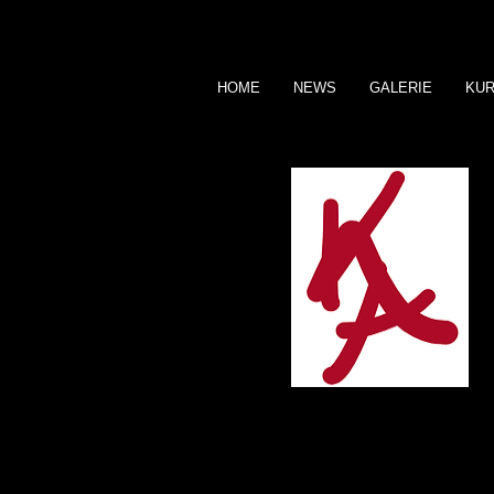
HOME
NEWS
GALERIE
KU
A
K
ATHRIN
SHWOR
B I L D H A U E R I N