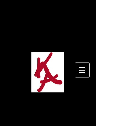
«Jedes Kind ist ein Künstler. Die
Herausforderung ist, ein Künstler zu
bleiben, während man erwachsen wird.»
– Pablo Picasso
«…die Kunst ist nie erwachsen zu
werden!» – Kathrin Ashworth
A
K
ATHRIN
SHWORTH
B I L D H A U E R I N