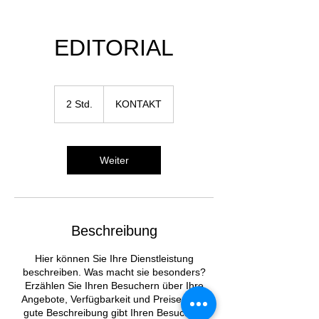
EDITORIAL
KONTAKT
2 Std.
2
KONTAKT
S
t
d
.
Weiter
Beschreibung
Hier können Sie Ihre Dienstleistung
beschreiben. Was macht sie besonders?
Erzählen Sie Ihren Besuchern über Ihre
Angebote, Verfügbarkeit und Preise. Eine
gute Beschreibung gibt Ihren Besuchern