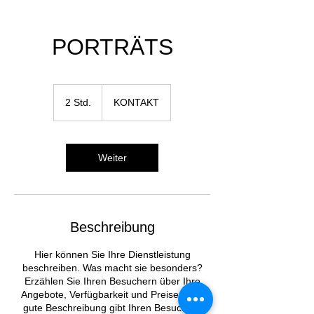
PORTRÄTS
KONTAKT
2 Std.
2
KONTAKT
S
t
d
.
Weiter
Beschreibung
Hier können Sie Ihre Dienstleistung
beschreiben. Was macht sie besonders?
Erzählen Sie Ihren Besuchern über Ihre
Angebote, Verfügbarkeit und Preise. Eine
gute Beschreibung gibt Ihren Besuchern