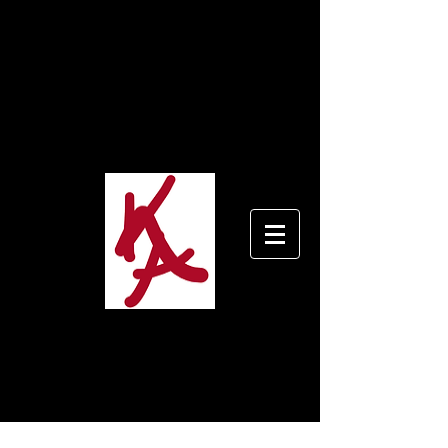
«Jedes Kind ist ein Künstler. Die
Herausforderung ist, ein Künstler zu
bleiben, während man erwachsen wird.»
– Pablo Picasso
«…die Kunst ist nie erwachsen zu
werden!» – Kathrin Ashworth
A
K
ATHRIN
SHWORTH
B I L D H A U E R I N